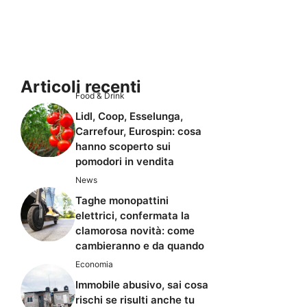
Articoli recenti
Food & Drink
Lidl, Coop, Esselunga,
Carrefour, Eurospin: cosa
hanno scoperto sui
pomodori in vendita
News
Taghe monopattini
elettrici, confermata la
clamorosa novità: come
cambieranno e da quando
Economia
Immobile abusivo, sai cosa
rischi se risulti anche tu